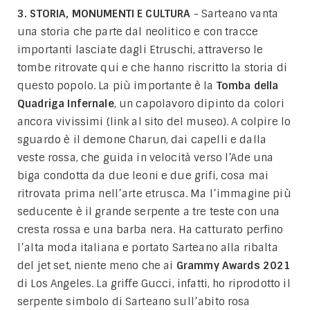
3. STORIA, MONUMENTI E CULTURA
- Sarteano vanta
una storia che parte dal neolitico e con tracce
importanti lasciate dagli Etruschi, attraverso le
tombe ritrovate qui e che hanno riscritto la storia di
questo popolo. La più importante è la
Tomba della
Quadriga Infernale
, un capolavoro dipinto da colori
ancora vivissimi (link al sito del museo). A colpire lo
sguardo è il demone Charun, dai capelli e dalla
veste rossa, che guida in velocità verso l’Ade una
biga condotta da due leoni e due grifi, cosa mai
ritrovata prima nell’arte etrusca. Ma l’immagine più
seducente è il grande serpente a tre teste con una
cresta rossa e una barba nera. Ha catturato perfino
l’alta moda italiana e portato Sarteano alla ribalta
del jet set, niente meno che ai
Grammy Awards 2021
di Los Angeles. La griffe Gucci, infatti, ho riprodotto il
serpente simbolo di Sarteano sull’abito rosa