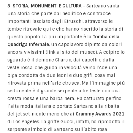
3. STORIA, MONUMENTI E CULTURA
- Sarteano vanta
una storia che parte dal neolitico e con tracce
importanti lasciate dagli Etruschi, attraverso le
tombe ritrovate qui e che hanno riscritto la storia di
questo popolo. La più importante è la
Tomba della
Quadriga Infernale
, un capolavoro dipinto da colori
ancora vivissimi (link al sito del museo). A colpire lo
sguardo è il demone Charun, dai capelli e dalla
veste rossa, che guida in velocità verso l’Ade una
biga condotta da due leoni e due grifi, cosa mai
ritrovata prima nell’arte etrusca. Ma l’immagine più
seducente è il grande serpente a tre teste con una
cresta rossa e una barba nera. Ha catturato perfino
l’alta moda italiana e portato Sarteano alla ribalta
del jet set, niente meno che ai
Grammy Awards 2021
di Los Angeles. La griffe Gucci, infatti, ho riprodotto il
serpente simbolo di Sarteano sull’abito rosa