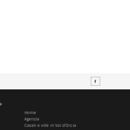
a
Home
Agenzia
Casali e ville in Val d'Orcia