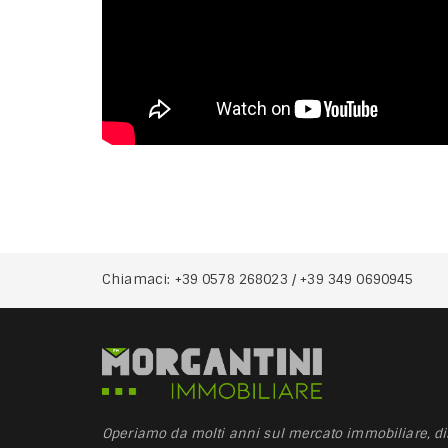
Chiamaci:
+39 0578 268023
/
+39 349 0690945
Operiamo da molti anni sul mercato immobiliare, d