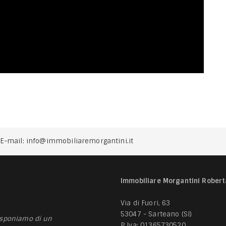
E-mail:
info@immobiliaremorgantini.it
Immobiliare Morgantini Robert
Via di Fuori, 63
53047 - Sarteano (SI)
isponiamo di un
P.Iva: 01365730520